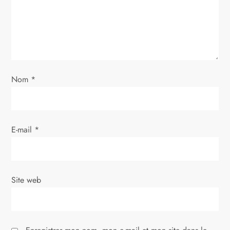
d
e
l
’
Nom
*
a
r
E-mail
*
t
i
Site web
c
l