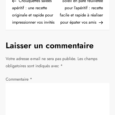
Post
Post
Chouquettes salées
Soleil en pâte feuilletée
a
apéritif : une recette
pour l’apéritif : recette
originale et rapide pour
facile et rapide à réaliser
v
impressionner vos invités
pour épater vos amis
i
g
Laisser un commentaire
a
Votre adresse e-mail ne sera pas publiée.
Les champs
t
obligatoires sont indiqués avec
*
i
Commentaire
*
o
n