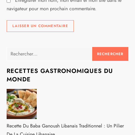
Enregistrer mon nom, mon e-mail et mon site dans le
e
navigateur pour mon prochain commentaire.
Rechercher :
RECETTES GASTRONOMIQUES DU
MONDE
Recette Du Baba Ganoush Libanais Traditionnel : Un Pilier
De La Cuisine Libanaise