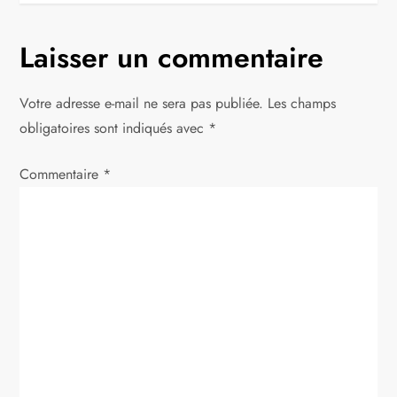
i
Laisser un commentaire
g
Votre adresse e-mail ne sera pas publiée.
Les champs
a
obligatoires sont indiqués avec
*
t
Commentaire
*
i
o
n
d
e