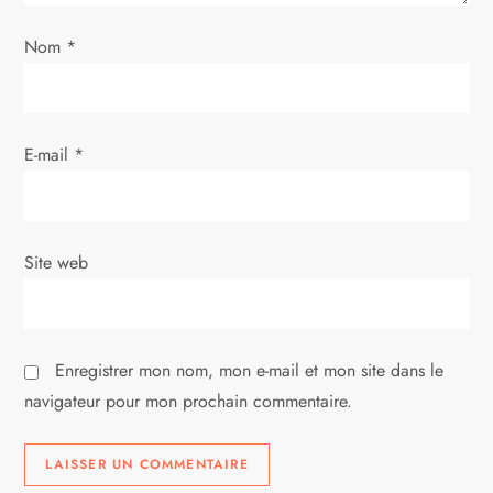
l
Nom
*
’
a
E-mail
*
r
t
i
Site web
c
l
Enregistrer mon nom, mon e-mail et mon site dans le
navigateur pour mon prochain commentaire.
e