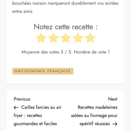
bouchées maison marqueront durablement vos soirées
entre amis.
Notez cette recette :
Moyenne des votes
5
/ 5. Nombre de vote
1
GASTRONOMIE FRANÇAISE
N
Previous
Next
Previous
Next
Post
Post
Cailles farcies au air
Recettes madeleines
a
fryer : recettes
salées au fromage pour
gourmandes et faciles
apéritif réussies
v