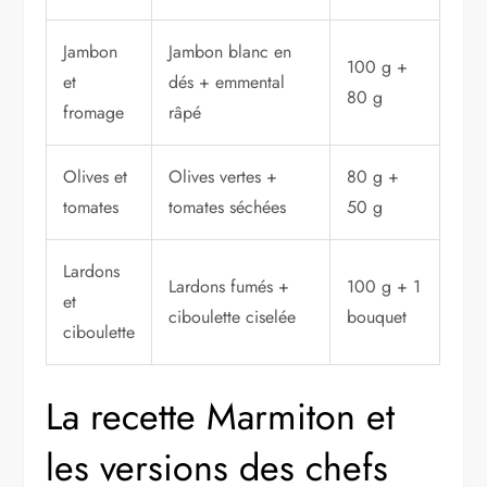
Jambon
Jambon blanc en
100 g +
et
dés + emmental
80 g
fromage
râpé
Olives et
Olives vertes +
80 g +
tomates
tomates séchées
50 g
Lardons
Lardons fumés +
100 g + 1
et
ciboulette ciselée
bouquet
ciboulette
La recette Marmiton et
les versions des chefs