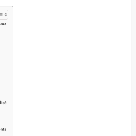
reux
lisé
nts