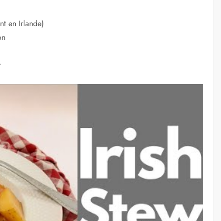
nt en Irlande)
on
r