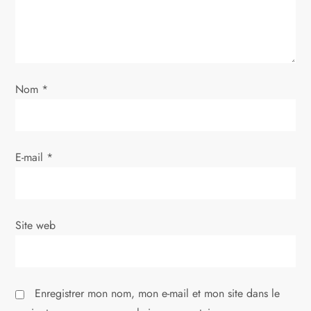
e
l
’
Nom
*
a
r
E-mail
*
t
i
Site web
c
l
Enregistrer mon nom, mon e-mail et mon site dans le