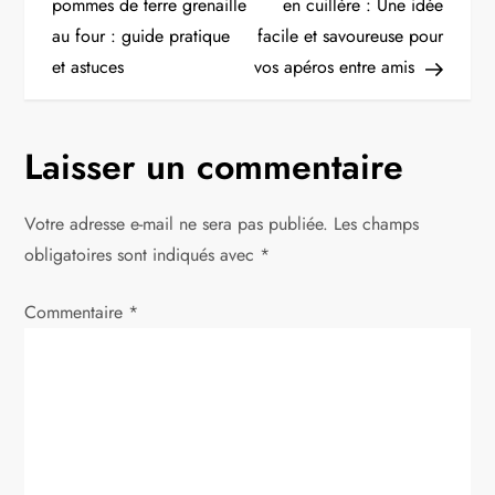
a
pommes de terre grenaille
en cuillère : Une idée
au four : guide pratique
facile et savoureuse pour
v
et astuces
vos apéros entre amis
i
g
Laisser un commentaire
a
Votre adresse e-mail ne sera pas publiée.
Les champs
t
obligatoires sont indiqués avec
*
i
Commentaire
*
o
n
d