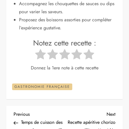
Accompagnez les chouquettes de sauces ou dips
pour varier les saveurs.
Proposez des boissons assorties pour compléter
l’expérience gustative.
Notez cette recette :
Donnez la 1ere note à cette recette
GASTRONOMIE FRANÇAISE
N
Previous
Next
Previous
Next
Post
Post
Temps de cuisson des
Recette apéritive chorizo