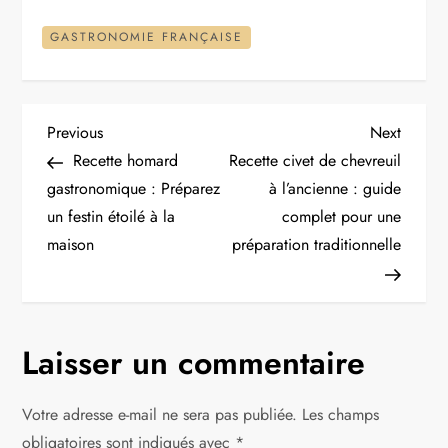
GASTRONOMIE FRANÇAISE
N
Previous
Next
Previous
Next
Post
Post
Recette homard
Recette civet de chevreuil
a
gastronomique : Préparez
à l’ancienne : guide
un festin étoilé à la
complet pour une
v
maison
préparation traditionnelle
i
g
Laisser un commentaire
a
t
Votre adresse e-mail ne sera pas publiée.
Les champs
obligatoires sont indiqués avec
*