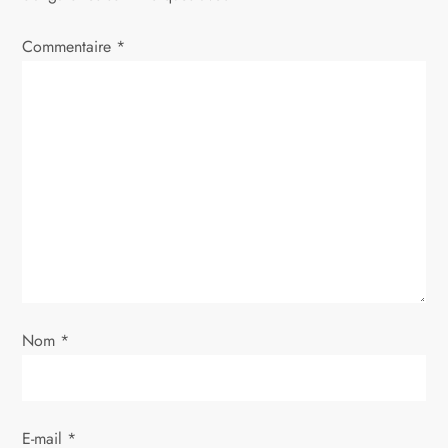
i
Commentaire
*
o
n
d
e
l
’
a
Nom
*
r
t
E-mail
*