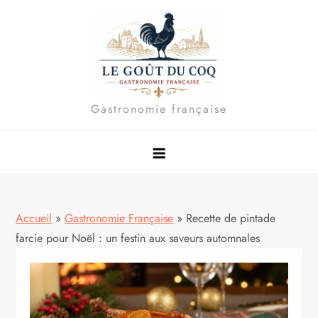
Skip
to
content
Gastronomie française
Accueil
»
Gastronomie Française
»
Recette de pintade
farcie pour Noël : un festin aux saveurs automnales