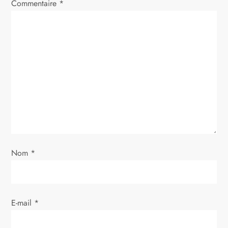
i
Commentaire
*
o
n
d
e
l
’
Nom
*
a
r
E-mail
*
t