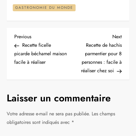
GASTRONOMIE DU MONDE
N
Previous
Next
Previous
Next
Post
Post
Recette ficelle
Recette de hachis
a
picarde béchamel maison
parmentier pour 8
facile à réaliser
personnes : facile à
v
réaliser chez soi
i
g
Laisser un commentaire
a
Votre adresse e-mail ne sera pas publiée.
Les champs
t
obligatoires sont indiqués avec
*