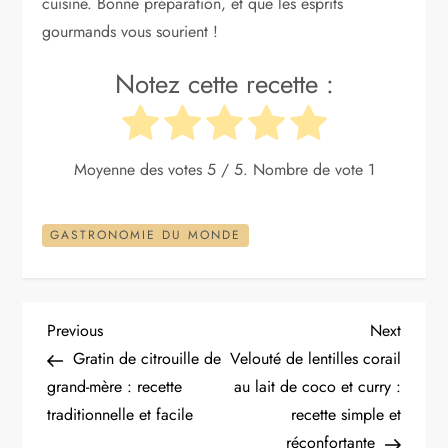
cuisine. Bonne préparation, et que les esprits
gourmands vous sourient !
Notez cette recette :
Moyenne des votes
5
/ 5. Nombre de vote
1
GASTRONOMIE DU MONDE
N
Previous
Next
Previous
Next
Post
Post
Gratin de citrouille de
Velouté de lentilles corail
a
grand-mère : recette
au lait de coco et curry :
traditionnelle et facile
recette simple et
v
réconfortante