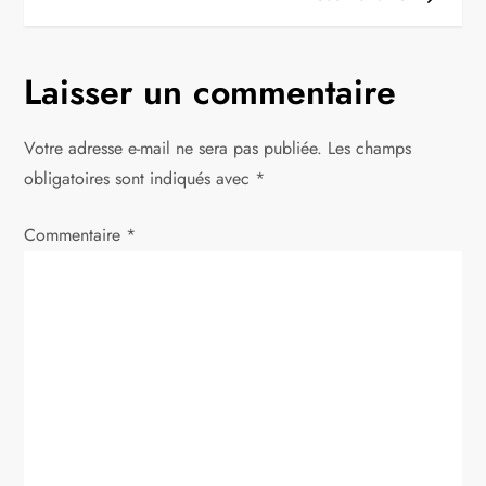
i
g
Laisser un commentaire
a
Votre adresse e-mail ne sera pas publiée.
Les champs
t
obligatoires sont indiqués avec
*
i
Commentaire
*
o
n
d
e