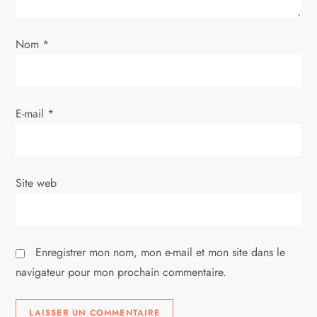
l
’
Nom
*
a
r
E-mail
*
t
i
Site web
c
l
Enregistrer mon nom, mon e-mail et mon site dans le
e
navigateur pour mon prochain commentaire.