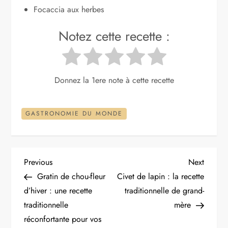
Focaccia aux herbes
Notez cette recette :
Donnez la 1ere note à cette recette
GASTRONOMIE DU MONDE
N
Previous
Next
Previous
Next
Post
Post
Gratin de chou-fleur
Civet de lapin : la recette
a
d’hiver : une recette
traditionnelle de grand-
traditionnelle
mère
v
réconfortante pour vos