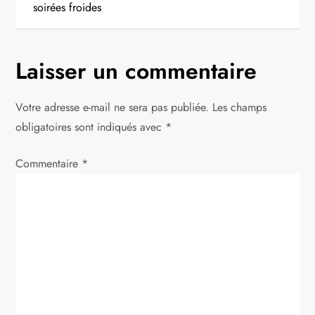
i
soirées froides
g
Laisser un commentaire
a
t
Votre adresse e-mail ne sera pas publiée.
Les champs
obligatoires sont indiqués avec
*
i
Commentaire
*
o
n
d
e
l