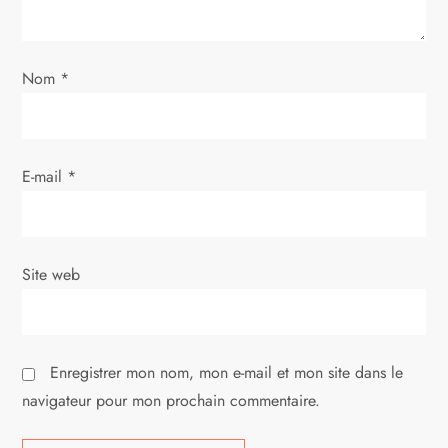
’
a
Nom
*
r
t
E-mail
*
i
c
Site web
l
e
Enregistrer mon nom, mon e-mail et mon site dans le
navigateur pour mon prochain commentaire.