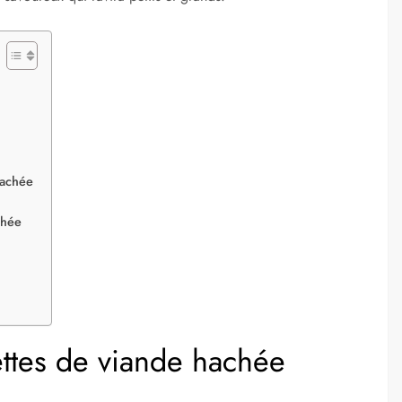
hachée
chée
ettes de viande hachée