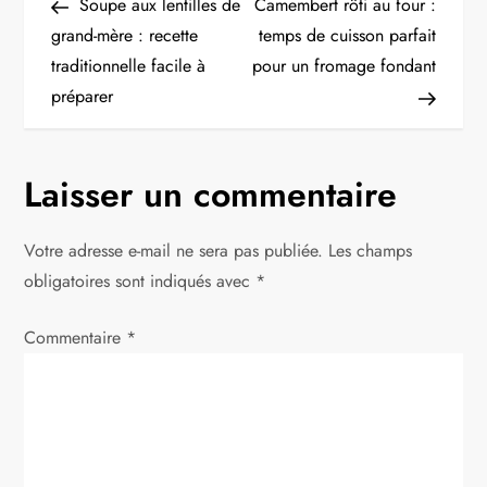
Post
Post
Soupe aux lentilles de
Camembert rôti au four :
a
grand-mère : recette
temps de cuisson parfait
traditionnelle facile à
pour un fromage fondant
v
préparer
i
g
Laisser un commentaire
a
Votre adresse e-mail ne sera pas publiée.
Les champs
t
obligatoires sont indiqués avec
*
i
Commentaire
*
o
n