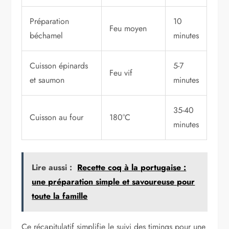
Préparation
10
Feu moyen
béchamel
minutes
Cuisson épinards
5-7
Feu vif
et saumon
minutes
35-40
Cuisson au four
180°C
minutes
Lire aussi :
Recette coq à la portugaise :
une préparation simple et savoureuse pour
toute la famille
Ce récapitulatif simplifie le suivi des timings pour une