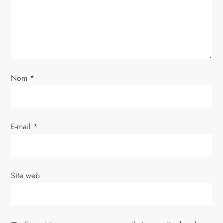
d
e
l
’
Nom
*
a
r
E-mail
*
t
i
Site web
c
l