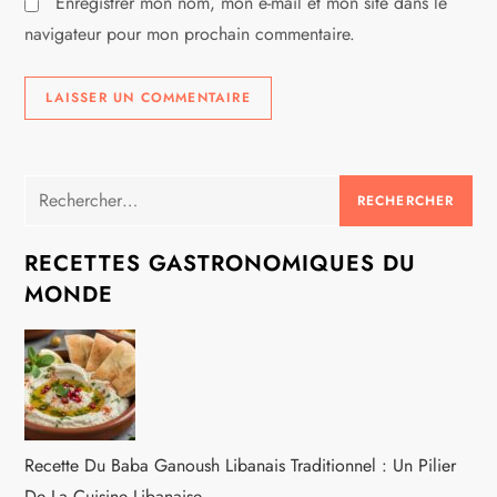
Enregistrer mon nom, mon e-mail et mon site dans le
e
navigateur pour mon prochain commentaire.
Rechercher :
RECETTES GASTRONOMIQUES DU
MONDE
Recette Du Baba Ganoush Libanais Traditionnel : Un Pilier
De La Cuisine Libanaise