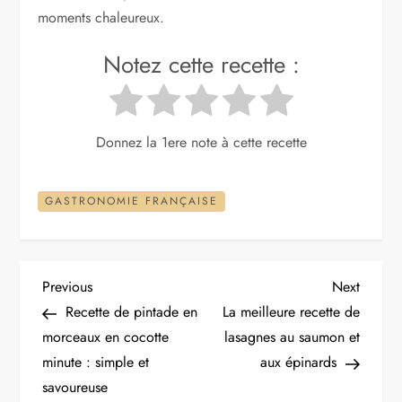
moments chaleureux.
Notez cette recette :
Donnez la 1ere note à cette recette
GASTRONOMIE FRANÇAISE
N
Previous
Next
Previous
Next
Post
Post
Recette de pintade en
La meilleure recette de
a
morceaux en cocotte
lasagnes au saumon et
minute : simple et
aux épinards
v
savoureuse