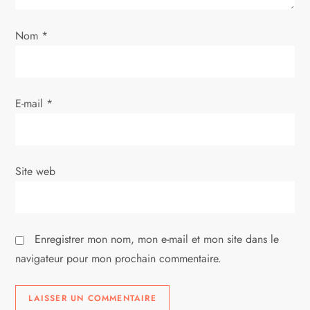
’
Nom
*
a
r
E-mail
*
t
i
Site web
c
l
Enregistrer mon nom, mon e-mail et mon site dans le
e
navigateur pour mon prochain commentaire.