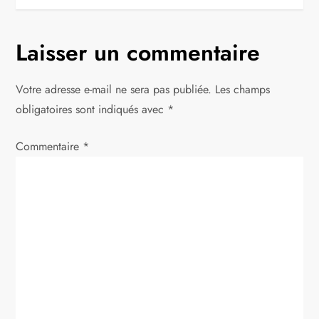
i
g
Laisser un commentaire
a
Votre adresse e-mail ne sera pas publiée.
Les champs
t
obligatoires sont indiqués avec
*
i
Commentaire
*
o
n
d
e
l