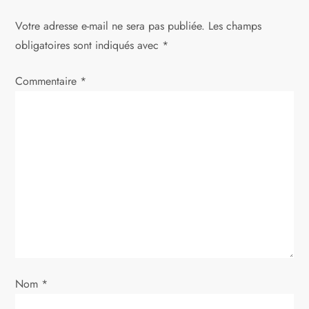
g
Votre adresse e-mail ne sera pas publiée.
Les champs
a
obligatoires sont indiqués avec
*
t
Commentaire
*
i
o
n
d
e
l
Nom
*
’