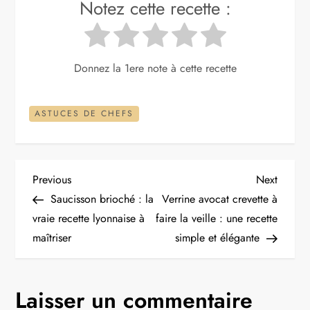
Notez cette recette :
Donnez la 1ere note à cette recette
ASTUCES DE CHEFS
N
Previous
Next
Previous
Next
Post
Post
Saucisson brioché : la
Verrine avocat crevette à
a
vraie recette lyonnaise à
faire la veille : une recette
maîtriser
simple et élégante
v
i
Laisser un commentaire