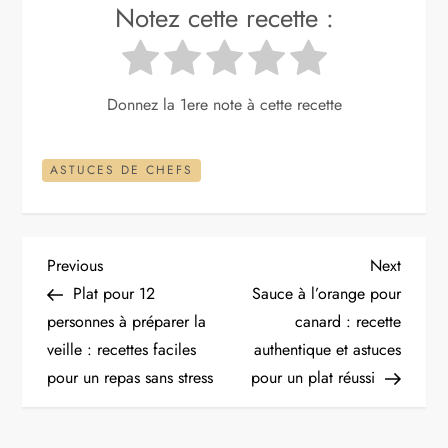
Notez cette recette :
Donnez la 1ere note à cette recette
ASTUCES DE CHEFS
N
Previous
Next
Previous
Next
Post
Post
Plat pour 12
Sauce à l’orange pour
a
personnes à préparer la
canard : recette
veille : recettes faciles
authentique et astuces
v
pour un repas sans stress
pour un plat réussi
i