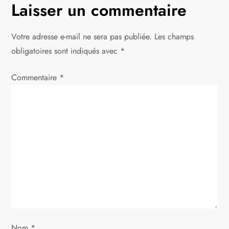
g
Laisser un commentaire
a
Votre adresse e-mail ne sera pas publiée.
Les champs
t
obligatoires sont indiqués avec
*
i
Commentaire
*
o
n
d
e
l
’
Nom
*