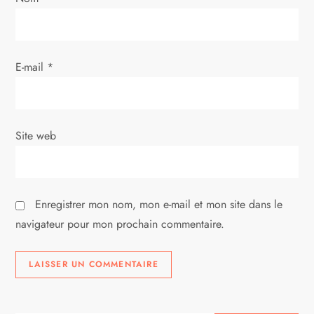
a
r
E-mail
*
t
i
Site web
c
l
Enregistrer mon nom, mon e-mail et mon site dans le
e
navigateur pour mon prochain commentaire.