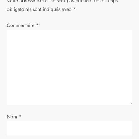
Votre adresse e-mail ne sera pas publiée.
Les champs
t
obligatoires sont indiqués avec
*
i
Commentaire
*
o
n
d
e
l
’
Nom
*
a