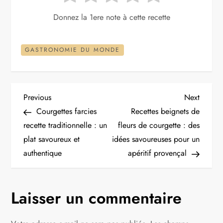
Donnez la 1ere note à cette recette
GASTRONOMIE DU MONDE
N
Previous
Next
Previous
Next
Post
Post
Courgettes farcies
Recettes beignets de
a
recette traditionnelle : un
fleurs de courgette : des
plat savoureux et
idées savoureuses pour un
v
authentique
apéritif provençal
i
g
Laisser un commentaire
a