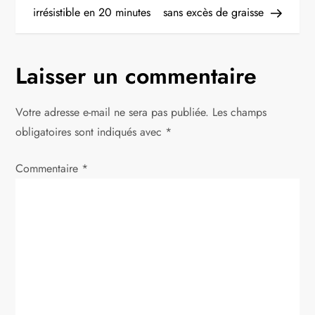
irrésistible en 20 minutes
sans excès de graisse
v
i
Laisser un commentaire
g
Votre adresse e-mail ne sera pas publiée.
Les champs
a
obligatoires sont indiqués avec
*
t
Commentaire
*
i
o
n
d