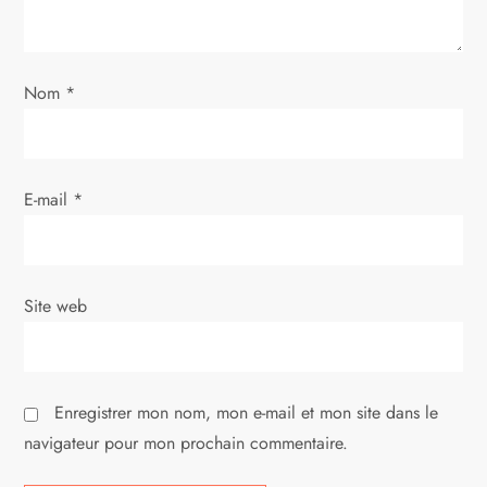
e
l
Nom
*
’
a
E-mail
*
r
t
i
Site web
c
l
Enregistrer mon nom, mon e-mail et mon site dans le
navigateur pour mon prochain commentaire.
e