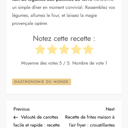
un simple dîner en moment convivial. Rassemblez vos
légumes, allumez le four, et laissez la magie
provençale opérer.
Notez cette recette :
Moyenne des votes
5
/ 5. Nombre de vote
1
GASTRONOMIE DU MONDE
N
Previous
Next
Previous
Next
Post
Post
Velouté de carottes
Recette de frites maison à
a
facile et rapide : recette
l’air fryer : croustillantes