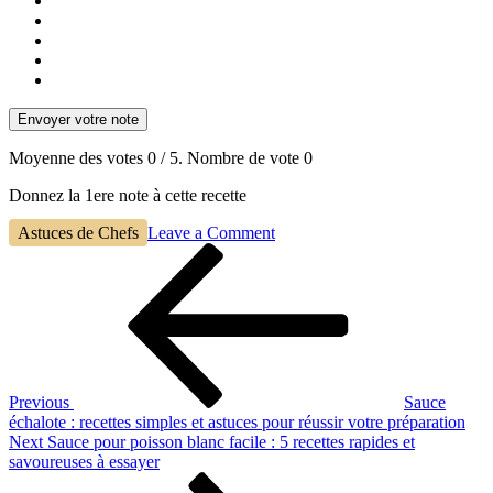
Envoyer votre note
Moyenne des votes
0
/ 5. Nombre de vote
0
Donnez la 1ere note à cette recette
on
Astuces de Chefs
Leave a Comment
Navigation
Previous
Repas
Post
rapide
de
entre
l’article
amis
:
des
idées
simples
Previous
Sauce
et
échalote : recettes simples et astuces pour réussir votre préparation
conviviales
Next
Next
Sauce pour poisson blanc facile : 5 recettes rapides et
pour
Post
savoureuses à essayer
des
soirées