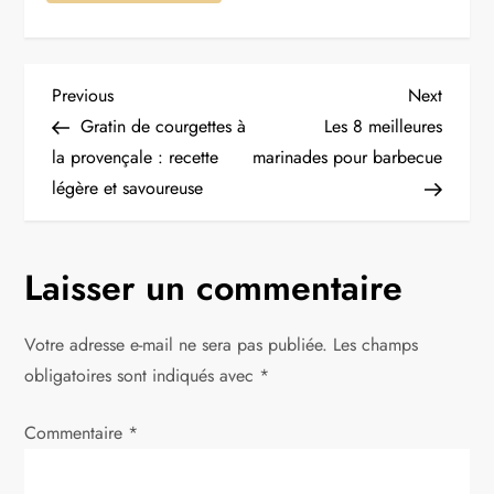
N
Previous
Next
Previous
Next
Post
Post
Gratin de courgettes à
Les 8 meilleures
a
la provençale : recette
marinades pour barbecue
légère et savoureuse
v
i
Laisser un commentaire
g
Votre adresse e-mail ne sera pas publiée.
Les champs
a
obligatoires sont indiqués avec
*
t
Commentaire
*
i