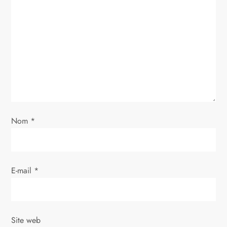
o
n
d
e
l
Nom
*
’
a
E-mail
*
r
t
i
Site web