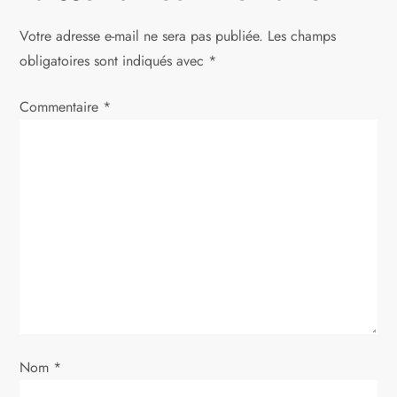
g
Votre adresse e-mail ne sera pas publiée.
Les champs
a
obligatoires sont indiqués avec
*
t
Commentaire
*
i
o
n
d
e
l
Nom
*
’