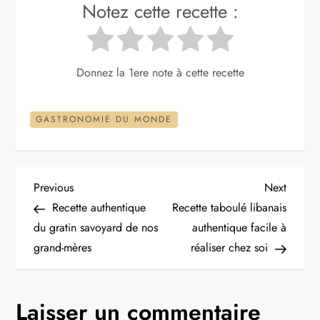
Notez cette recette :
Donnez la 1ere note à cette recette
GASTRONOMIE DU MONDE
N
Previous
Next
Previous
Next
Post
Post
Recette authentique
Recette taboulé libanais
a
du gratin savoyard de nos
authentique facile à
grand-mères
réaliser chez soi
v
i
Laisser un commentaire