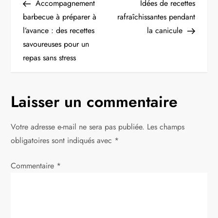
Post
Post
Accompagnement
Idées de recettes
a
barbecue à préparer à
rafraîchissantes pendant
l’avance : des recettes
la canicule
v
savoureuses pour un
i
repas sans stress
g
Laisser un commentaire
a
t
Votre adresse e-mail ne sera pas publiée.
Les champs
obligatoires sont indiqués avec
*
i
Commentaire
*
o
n