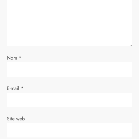
d
e
l
’
a
Nom
*
r
t
E-mail
*
i
c
Site web
l