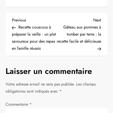
N
Previous
Next
Previous
Next
Post
Post
Recette couscous à
Gâteau aux pommes à
a
préparer la veille : un plat
tomber par terre : la
savoureux pour des repas
recette facile et délicieuse
v
en famille réussis
i
g
Laisser un commentaire
a
Votre adresse e-mail ne sera pas publiée.
Les champs
t
obligatoires sont indiqués avec
*
i
Commentaire
*