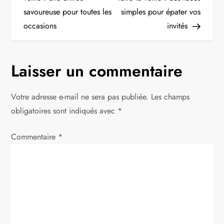
savoureuse pour toutes les
simples pour épater vos
v
occasions
invités
i
g
Laisser un commentaire
a
Votre adresse e-mail ne sera pas publiée.
Les champs
t
obligatoires sont indiqués avec
*
i
Commentaire
*
o
n
d