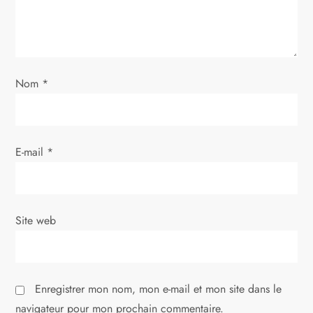
e
l
’
Nom
*
a
r
E-mail
*
t
i
Site web
c
l
Enregistrer mon nom, mon e-mail et mon site dans le
e
navigateur pour mon prochain commentaire.