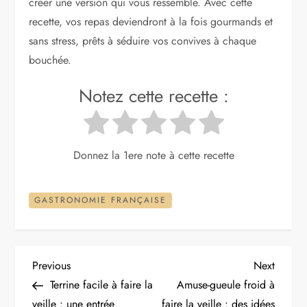
créer une version qui vous ressemble. Avec cette
recette, vos repas deviendront à la fois gourmands et
sans stress, prêts à séduire vos convives à chaque
bouchée.
Notez cette recette :
Donnez la 1ere note à cette recette
GASTRONOMIE FRANÇAISE
N
Previous
Next
Previous
Next
Post
Post
Terrine facile à faire la
Amuse-gueule froid à
a
veille : une entrée
faire la veille : des idées