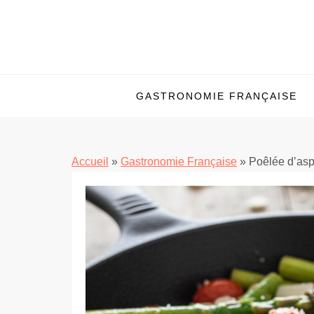
Skip
to
content
GASTRONOMIE FRANÇAISE
Accueil
»
Gastronomie Française
»
Poêlée d’aspe