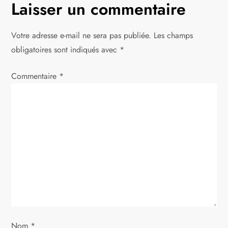
Laisser un commentaire
a
t
Votre adresse e-mail ne sera pas publiée.
Les champs
obligatoires sont indiqués avec
*
i
Commentaire
*
o
n
d
e
l
’
Nom
*