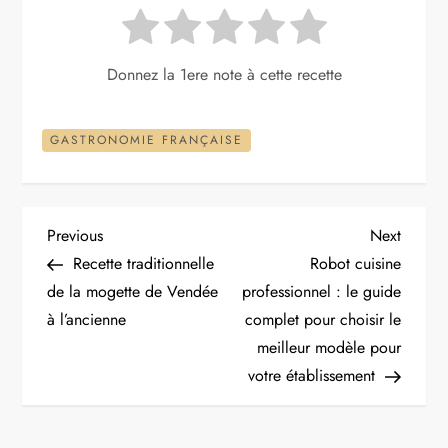
Donnez la 1ere note à cette recette
GASTRONOMIE FRANÇAISE
N
Previous
Next
Previous
Next
Post
Post
Recette traditionnelle
Robot cuisine
a
de la mogette de Vendée
professionnel : le guide
à l’ancienne
complet pour choisir le
v
meilleur modèle pour
i
votre établissement
g