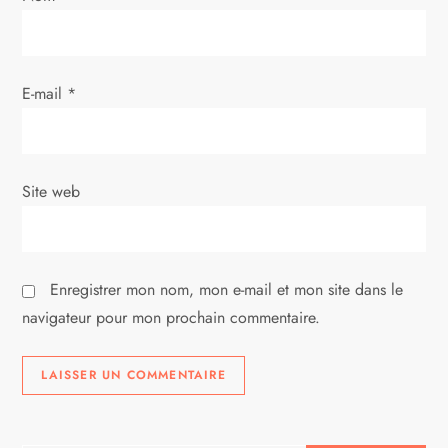
a
r
t
E-mail
*
i
c
Site web
l
e
Enregistrer mon nom, mon e-mail et mon site dans le
navigateur pour mon prochain commentaire.