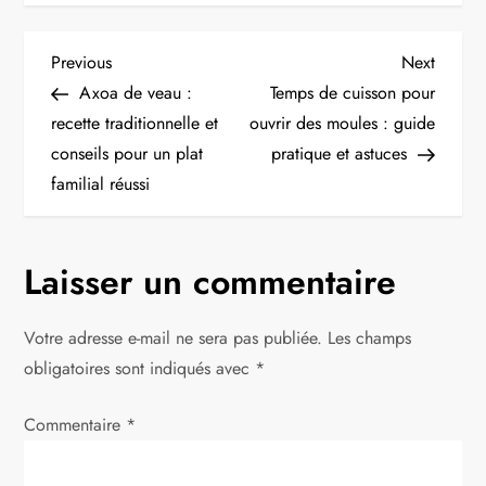
N
Previous
Next
Previous
Next
Post
Post
Axoa de veau :
Temps de cuisson pour
a
recette traditionnelle et
ouvrir des moules : guide
conseils pour un plat
pratique et astuces
v
familial réussi
i
g
Laisser un commentaire
a
Votre adresse e-mail ne sera pas publiée.
Les champs
t
obligatoires sont indiqués avec
*
i
Commentaire
*
o