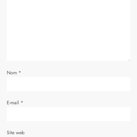
n
d
e
l
’
Nom
*
a
r
E-mail
*
t
i
Site web