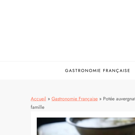
Skip
to
content
GASTRONOMIE FRANÇAISE
Accueil
»
Gastronomie Française
»
Potée auvergnate
famille