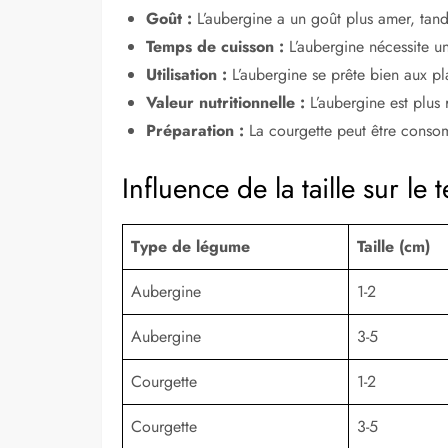
Goût :
L’aubergine a un goût plus amer, tand
Temps de cuisson :
L’aubergine nécessite u
Utilisation :
L’aubergine se prête bien aux pla
Valeur nutritionnelle :
L’aubergine est plus 
Préparation :
La courgette peut être consomm
Influence de la taille sur le
Type de légume
Taille (cm)
Aubergine
1-2
Aubergine
3-5
Courgette
1-2
Courgette
3-5