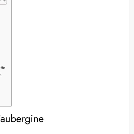
tte
e
’aubergine