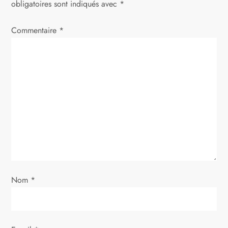
t
obligatoires sont indiqués avec
*
i
Commentaire
*
o
n
d
e
l
’
Nom
*
a
r