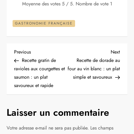
Moyenne des votes
5
/ 5. Nombre de vote
1
GASTRONOMIE FRANÇAISE
N
Previous
Next
Previous
Next
Post
Post
Recette gratin de
Recette de dorade au
a
ravioles aux courgettes et
four au vin blanc : un plat
saumon : un plat
simple et savoureux
v
savoureux et rapide
i
g
Laisser un commentaire
a
Votre adresse e-mail ne sera pas publiée.
Les champs