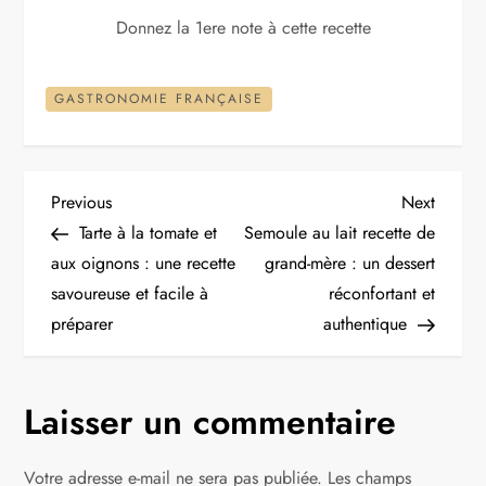
Donnez la 1ere note à cette recette
GASTRONOMIE FRANÇAISE
N
Previous
Next
Previous
Next
Post
Post
Tarte à la tomate et
Semoule au lait recette de
a
aux oignons : une recette
grand-mère : un dessert
savoureuse et facile à
réconfortant et
v
préparer
authentique
i
g
Laisser un commentaire
a
Votre adresse e-mail ne sera pas publiée.
Les champs