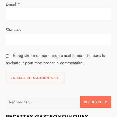
r
E-mail
*
t
i
Site web
c
l
Enregistrer mon nom, mon e-mail et mon site dans le
e
navigateur pour mon prochain commentaire.
Rechercher :
RECETTES GASTRONOMIQUES