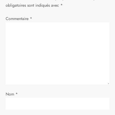
t
obligatoires sont indiqués avec
*
i
Commentaire
*
o
n
d
e
l
’
Nom
*
a