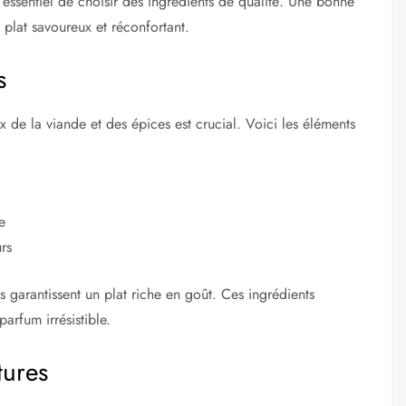
st essentiel de choisir des ingrédients de qualité. Une bonne
 plat savoureux et réconfortant.
s
ix de la viande et des épices est crucial. Voici les éléments
e
rs
s garantissent un plat riche en goût. Ces ingrédients
arfum irrésistible.
tures