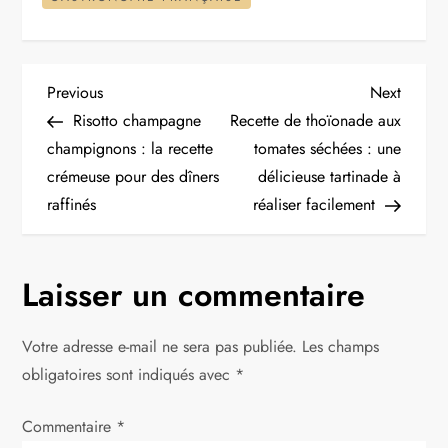
N
Previous
Next
Previous
Next
Post
Post
Risotto champagne
Recette de thoïonade aux
a
champignons : la recette
tomates séchées : une
crémeuse pour des dîners
délicieuse tartinade à
v
raffinés
réaliser facilement
i
g
Laisser un commentaire
a
Votre adresse e-mail ne sera pas publiée.
Les champs
t
obligatoires sont indiqués avec
*
i
Commentaire
*