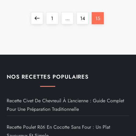
P
Previous
Page
Page
Page
1
…
14
15
a
page
g
i
n
NOS RECETTES POPULAIRES
a
t
Recette Civet De Chevreuil À L’ancienne : Guide Complet
Pour Une Préparation Traditionnelle
i
Recette Poulet Rôti En Cocotte Sans Four : Un Plat
o
Savoureux Et Simple