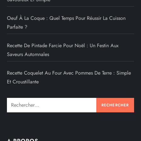
n
Oeuf À La Coque : Quel Temps Pour Réussir La Cuisson
d
Parfaite ?
e
Recette De Pintade Farcie Pour Noël : Un Festin Aux
s
Saveurs Automnales
p
Recette Coquelet Au Four Avec Pommes De Terre : Simple
u
Et Croustillante
b
Rechercher :
l
i