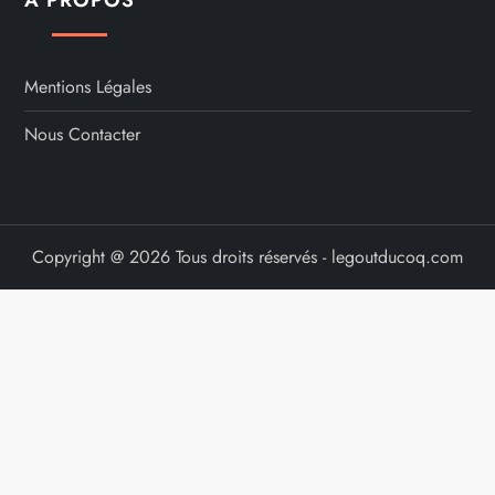
A PROPOS
c
a
Mentions Légales
t
Nous Contacter
i
o
Copyright @ 2026 Tous droits réservés - legoutducoq.com
n
s