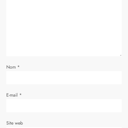
n
d
e
l
’
Nom
*
a
r
E-mail
*
t
i
Site web