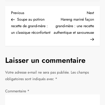
N
Previous
Next
Previous
Next
Post
Post
Soupe au potiron
Hareng mariné façon
a
recette de grand-mère :
grand-mère : une recette
un classique réconfortant
authentique et savoureuse
v
i
g
Laisser un commentaire
a
Votre adresse e-mail ne sera pas publiée.
Les champs
t
obligatoires sont indiqués avec
*
i
Commentaire
*
o