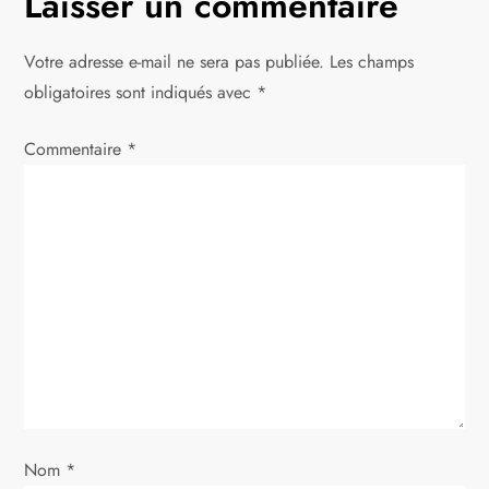
Laisser un commentaire
a
Votre adresse e-mail ne sera pas publiée.
Les champs
t
obligatoires sont indiqués avec
*
i
Commentaire
*
o
n
d
e
l
’
Nom
*