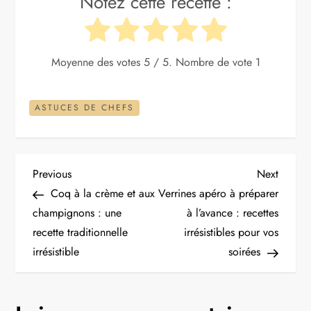
Notez cette recette :
Moyenne des votes
5
/ 5. Nombre de vote
1
ASTUCES DE CHEFS
N
Previous
Next
Previous
Next
Post
Post
Coq à la crème et aux
Verrines apéro à préparer
a
champignons : une
à l’avance : recettes
recette traditionnelle
irrésistibles pour vos
v
irrésistible
soirées
i
g