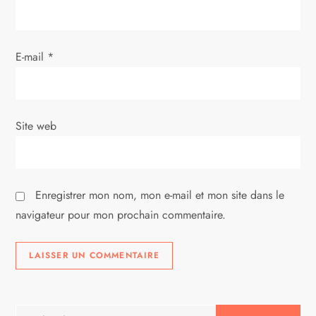
a
r
E-mail
*
t
i
Site web
c
l
Enregistrer mon nom, mon e-mail et mon site dans le
e
navigateur pour mon prochain commentaire.
Rechercher :