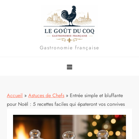
Skip
to
content
Gastronomie française
Accueil
»
Astuces de Chefs
»
Entrée simple et bluffante
pour Noël : 5 recettes faciles qui épateront vos convives