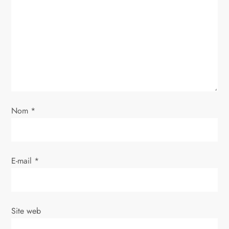
n
d
e
l
’
Nom
*
a
r
E-mail
*
t
i
Site web
c