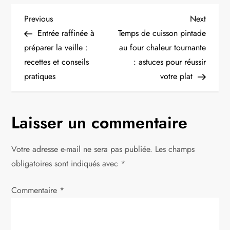
N
Previous
Next
Previous
Next
Post
Post
Entrée raffinée à
Temps de cuisson pintade
a
préparer la veille :
au four chaleur tournante
recettes et conseils
: astuces pour réussir
v
pratiques
votre plat
i
g
Laisser un commentaire
a
Votre adresse e-mail ne sera pas publiée.
Les champs
t
obligatoires sont indiqués avec
*
i
Commentaire
*
o