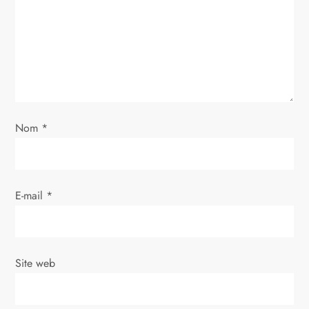
d
e
l
’
Nom
*
a
r
E-mail
*
t
i
Site web
c