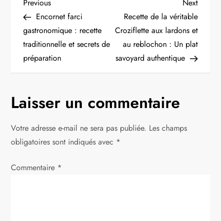
N
Previous
Next
Previous
Next
Post
Post
Encornet farci
Recette de la véritable
a
gastronomique : recette
Croziflette aux lardons et
traditionnelle et secrets de
au reblochon : Un plat
v
préparation
savoyard authentique
i
g
Laisser un commentaire
a
Votre adresse e-mail ne sera pas publiée.
Les champs
t
obligatoires sont indiqués avec
*
i
Commentaire
*
o
n