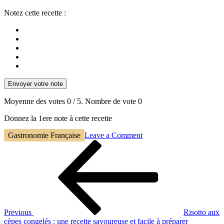
Notez cette recette :
Envoyer votre note
Moyenne des votes
0
/ 5. Nombre de vote
0
Donnez la 1ere note à cette recette
on
Gastronomie Française
Leave a Comment
Navigation
Previous
Recette
Post
soupe
de
de
l’article
châtaignes
fraîches
:
un
velouté
Previous
Risotto aux
d’automne
cèpes congelés : une recette savoureuse et facile à préparer