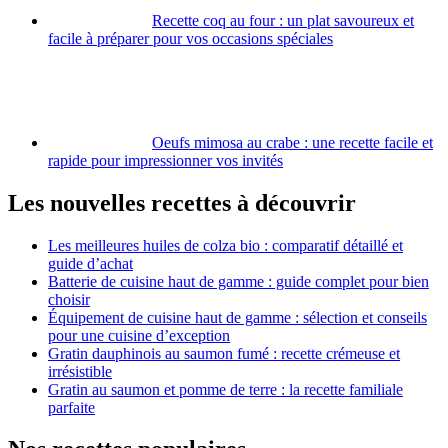
Recette coq au four : un plat savoureux et
facile à préparer pour vos occasions spéciales
Oeufs mimosa au crabe : une recette facile et
rapide pour impressionner vos invités
Les nouvelles recettes à découvrir
Les meilleures huiles de colza bio : comparatif détaillé et
guide d’achat
Batterie de cuisine haut de gamme : guide complet pour bien
choisir
Équipement de cuisine haut de gamme : sélection et conseils
pour une cuisine d’exception
Gratin dauphinois au saumon fumé : recette crémeuse et
irrésistible
Gratin au saumon et pomme de terre : la recette familiale
parfaite