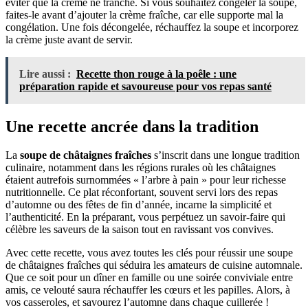
éviter que la crème ne tranche. Si vous souhaitez congeler la soupe,
faites-le avant d’ajouter la crème fraîche, car elle supporte mal la
congélation. Une fois décongelée, réchauffez la soupe et incorporez
la crème juste avant de servir.
Lire aussi :
Recette thon rouge à la poêle : une
préparation rapide et savoureuse pour vos repas santé
Une recette ancrée dans la tradition
La
soupe de châtaignes fraîches
s’inscrit dans une longue tradition
culinaire, notamment dans les régions rurales où les châtaignes
étaient autrefois surnommées « l’arbre à pain » pour leur richesse
nutritionnelle. Ce plat réconfortant, souvent servi lors des repas
d’automne ou des fêtes de fin d’année, incarne la simplicité et
l’authenticité. En la préparant, vous perpétuez un savoir-faire qui
célèbre les saveurs de la saison tout en ravissant vos convives.
Avec cette recette, vous avez toutes les clés pour réussir une soupe
de châtaignes fraîches qui séduira les amateurs de cuisine automnale.
Que ce soit pour un dîner en famille ou une soirée conviviale entre
amis, ce velouté saura réchauffer les cœurs et les papilles. Alors, à
vos casseroles, et savourez l’automne dans chaque cuillerée !