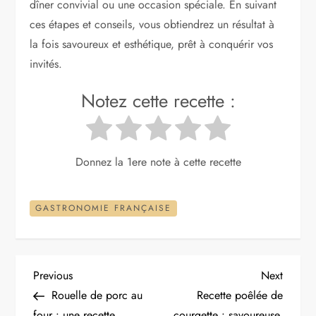
dîner convivial ou une occasion spéciale. En suivant
ces étapes et conseils, vous obtiendrez un résultat à
la fois savoureux et esthétique, prêt à conquérir vos
invités.
Notez cette recette :
Donnez la 1ere note à cette recette
GASTRONOMIE FRANÇAISE
N
Previous
Next
Previous
Next
Post
Post
Rouelle de porc au
Recette poêlée de
a
four : une recette
courgette : savoureuse,