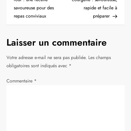
savoureuse pour des
rapide et facile à
v
repas conviviaux
préparer
i
g
Laisser un commentaire
a
Votre adresse e-mail ne sera pas publiée.
Les champs
t
obligatoires sont indiqués avec
*
i
Commentaire
*
o
n
d