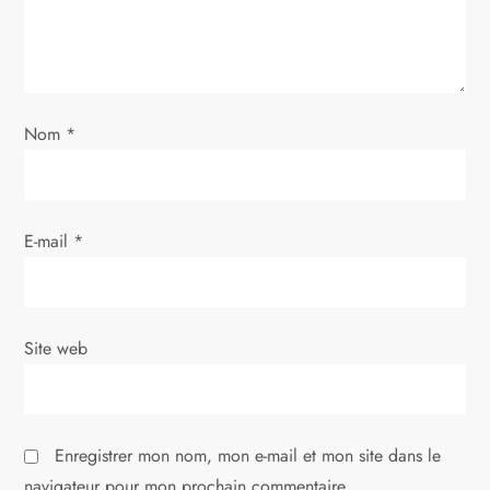
e
l
’
Nom
*
a
r
E-mail
*
t
i
Site web
c
l
Enregistrer mon nom, mon e-mail et mon site dans le
e
navigateur pour mon prochain commentaire.