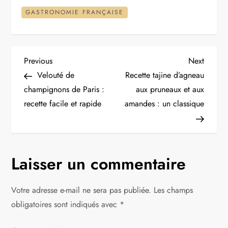
GASTRONOMIE FRANÇAISE
N
Previous
Next
Previous
Next
Post
Post
Velouté de
Recette tajine d’agneau
a
champignons de Paris :
aux pruneaux et aux
recette facile et rapide
amandes : un classique
v
i
g
Laisser un commentaire
a
Votre adresse e-mail ne sera pas publiée.
Les champs
t
obligatoires sont indiqués avec
*