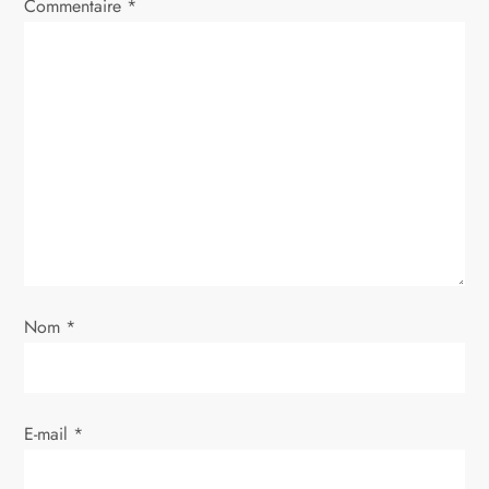
i
Commentaire
*
o
n
d
e
l
’
Nom
*
a
r
E-mail
*
t