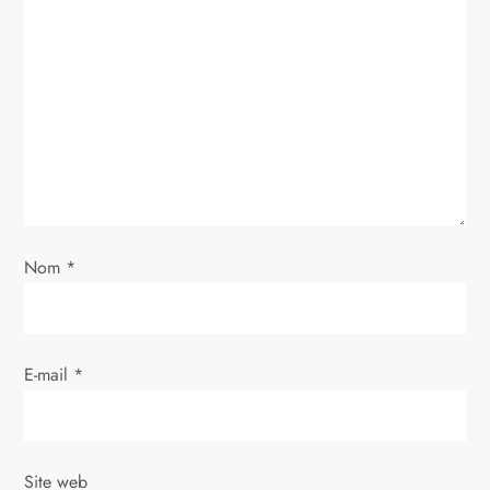
o
n
d
e
l
’
Nom
*
a
r
E-mail
*
t
i
Site web