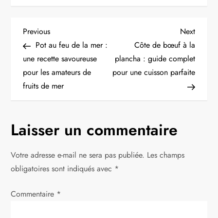
N
Previous
Next
Previous
Next
Post
Post
Pot au feu de la mer :
Côte de bœuf à la
a
une recette savoureuse
plancha : guide complet
pour les amateurs de
pour une cuisson parfaite
v
fruits de mer
i
g
Laisser un commentaire
a
Votre adresse e-mail ne sera pas publiée.
Les champs
t
obligatoires sont indiqués avec
*
i
Commentaire
*