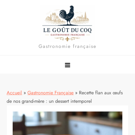
Skip
to
content
Gastronomie française
Accueil
»
Gastronomie Française
»
Recette flan aux œufs
de nos grand-mère : un dessert intemporel