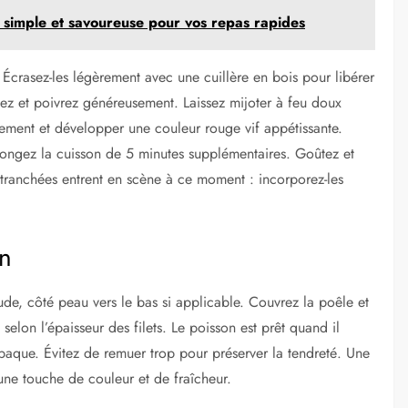
te simple et savoureuse pour vos repas rapides
 Écrasez-les légèrement avec une cuillère en bois pour libérer
lez et poivrez généreusement. Laissez mijoter à feu doux
rement et développer une couleur rouge vif appétissante.
rolongez la cuisson de 5 minutes supplémentaires. Goûtez et
s tranchées entrent en scène à ce moment : incorporez-les
on
ude, côté peau vers le bas si applicable. Couvrez la poêle et
selon l’épaisseur des filets. Le poisson est prêt quand il
 opaque. Évitez de remuer trop pour préserver la tendreté. Une
 une touche de couleur et de fraîcheur.