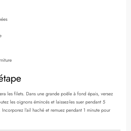
hées
e
niture
étape
a les filets. Dans une grande poêle à fond épais, versez
joutez les oignons émincés et laissez-les suer pendant 5
s. Incorporez l’ail haché et remuez pendant 1 minute pour