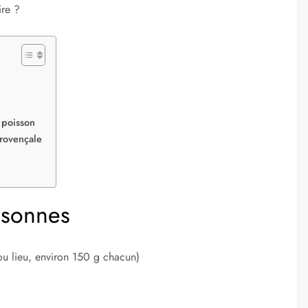
ire ?
 poisson
provençale
rsonnes
 ou lieu, environ 150 g chacun)