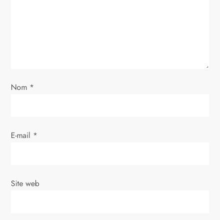
d
e
l
’
Nom
*
a
r
E-mail
*
t
i
Site web
c