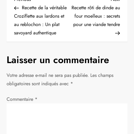
N
Post
Post
Recette de la véritable
Recette rôti de dinde au
a
Croziflette aux lardons et
four moelleux : secrets
au reblochon : Un plat
pour une viande tendre
v
savoyard authentique
i
g
Laisser un commentaire
a
Votre adresse e-mail ne sera pas publiée.
Les champs
t
obligatoires sont indiqués avec
*
i
Commentaire
*
o
n