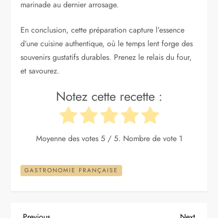
marinade au dernier arrosage.
En conclusion, cette préparation capture l’essence
d’une cuisine authentique, où le temps lent forge des
souvenirs gustatifs durables. Prenez le relais du four,
et savourez.
Notez cette recette :
Moyenne des votes
5
/ 5. Nombre de vote
1
GASTRONOMIE FRANÇAISE
Previous
Next
Previous
Next