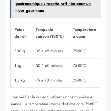
gastronomique : recette raffinée pour un
hiver gourmand
Poids
Temps de
Température
du rôti
cuisson (180°C)
à cœur
800 g
35 à 45 minutes
75-80°C
1 kg
50 à 60 minutes
75-80°C
1,5 kg
75 à 90 minutes
75-80°C
Pour vérifier la cuisson, utilisez un thermomètre à
viande. La température interne doit atteindre 75-80°C
pour une viande bien cuite mais encore juteuse. Si