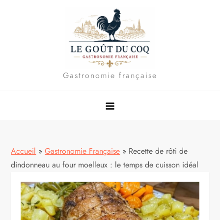
Skip
to
content
Gastronomie française
Accueil
»
Gastronomie Française
»
Recette de rôti de
dindonneau au four moelleux : le temps de cuisson idéal