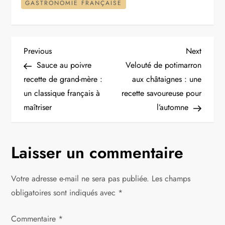
GASTRONOMIE FRANÇAISE
N
Previous
Next
Previous
Next
Post
Post
Sauce au poivre
Velouté de potimarron
a
recette de grand-mère :
aux châtaignes : une
un classique français à
recette savoureuse pour
v
maîtriser
l’automne
i
g
Laisser un commentaire
a
Votre adresse e-mail ne sera pas publiée.
Les champs
t
obligatoires sont indiqués avec
*
i
Commentaire
*