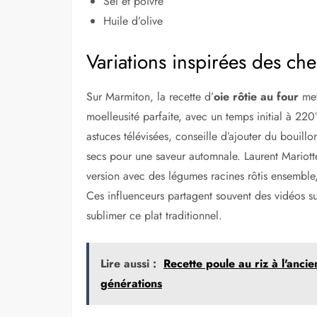
Sel et poivre
Huile d’olive
Variations inspirées des che
Sur Marmiton, la recette d’
oie rôtie au four
met
moelleusité parfaite, avec un temps initial à 220
astuces télévisées, conseille d’ajouter du bouillon
secs pour une saveur automnale. Laurent Mariotte
version avec des légumes racines rôtis ensemble,
Ces influenceurs partagent souvent des vidéos su
sublimer ce plat traditionnel.
Lire aussi :
Recette poule au riz à l'ancie
générations