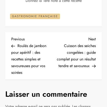
Donnez la 1ere note à cette recette
GASTRONOMIE FRANÇAISE
N
Previous
Next
Previous
Next
Post
Post
Roulés de jambon
Cuisson des seiches
a
pour apéritif : des
congelées : guide
recettes simples et
complet pour un résultat
v
savoureuses pour vos
tendre et savoureux
i
soirées
g
Laisser un commentaire
a
Votre adresse e-mail ne sera pas publiée.
Les champs