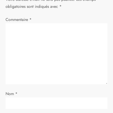
t
obligatoires sont indiqués avec
*
i
Commentaire
*
o
n
d
e
l
’
a
Nom
*
r