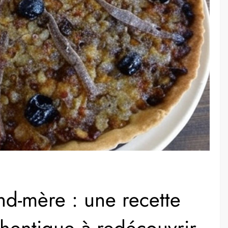
nd-mère : une recette
uthentique à redécouvrir