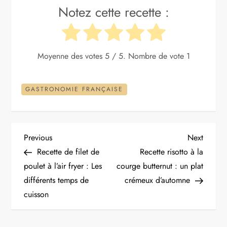
Notez cette recette :
Moyenne des votes
5
/ 5. Nombre de vote
1
GASTRONOMIE FRANÇAISE
N
Previous
Next
Previous
Next
Post
Post
Recette de filet de
Recette risotto à la
a
poulet à l’air fryer : Les
courge butternut : un plat
différents temps de
crémeux d’automne
v
cuisson
i