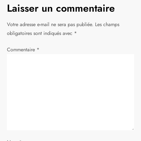
g
Laisser un commentaire
a
Votre adresse e-mail ne sera pas publiée.
Les champs
t
obligatoires sont indiqués avec
*
i
Commentaire
*
o
n
d
e
l
’