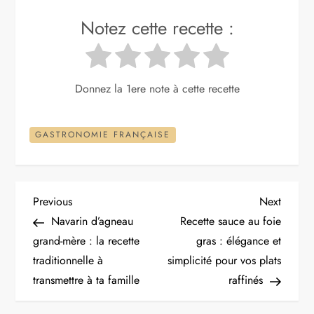
Notez cette recette :
Donnez la 1ere note à cette recette
GASTRONOMIE FRANÇAISE
N
Previous
Next
Previous
Next
Post
Post
Navarin d’agneau
Recette sauce au foie
a
grand-mère : la recette
gras : élégance et
traditionnelle à
simplicité pour vos plats
v
transmettre à ta famille
raffinés
i