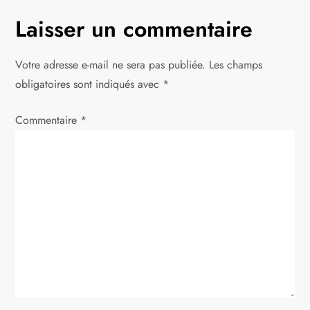
g
Laisser un commentaire
a
Votre adresse e-mail ne sera pas publiée.
Les champs
t
obligatoires sont indiqués avec
*
i
Commentaire
*
o
n
d
e
l