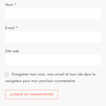
’
Nom
*
a
r
E-mail
*
t
i
Site web
c
l
Enregistrer mon nom, mon e-mail et mon site dans le
e
navigateur pour mon prochain commentaire.