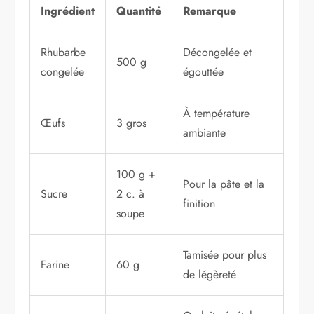
Ingrédient
Quantité
Remarque
Rhubarbe
Décongelée et
500 g
congelée
égouttée
À température
Œufs
3 gros
ambiante
100 g +
Pour la pâte et la
Sucre
2 c. à
finition
soupe
Tamisée pour plus
Farine
60 g
de légèreté