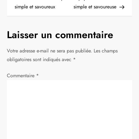
simple et savoureux
simple et savoureuse
v
i
Laisser un commentaire
g
Votre adresse e-mail ne sera pas publiée.
Les champs
a
obligatoires sont indiqués avec
*
t
Commentaire
*
i
o
n
d