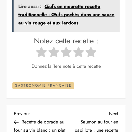
Lire aussi :
Œufs en meurette recette
traditionnelle : Œufs pochés dans une sauce
au vin rouge et aux lardons
Notez cette recette :
Donnez la 1ere note à cette recette
GASTRONOMIE FRANÇAISE
N
Previous
Next
Previous
Next
Post
Post
Recette de dorade au
Saumon au four en
a
four au vin blanc : un plat
papillote : une recette