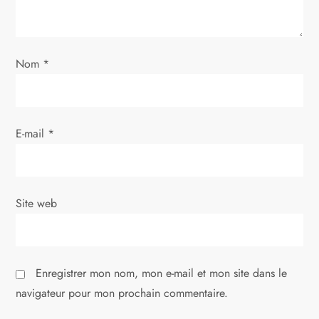
e
l
Nom
*
’
a
E-mail
*
r
t
i
Site web
c
l
Enregistrer mon nom, mon e-mail et mon site dans le
navigateur pour mon prochain commentaire.
e