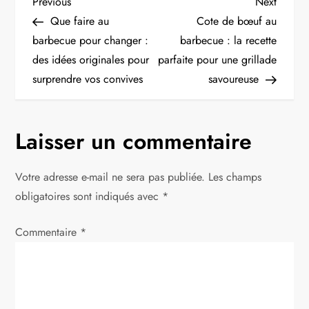
N
Previous
Next
Previous
Next
Post
Post
Que faire au
Cote de bœuf au
a
barbecue pour changer :
barbecue : la recette
des idées originales pour
parfaite pour une grillade
v
surprendre vos convives
savoureuse
i
g
Laisser un commentaire
a
Votre adresse e-mail ne sera pas publiée.
Les champs
t
obligatoires sont indiqués avec
*
i
Commentaire
*
o
n