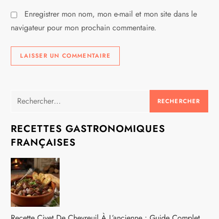
l
Enregistrer mon nom, mon e-mail et mon site dans le
e
navigateur pour mon prochain commentaire.
Rechercher :
RECETTES GASTRONOMIQUES
FRANÇAISES
Recette Civet De Chevreuil À L’ancienne : Guide Complet