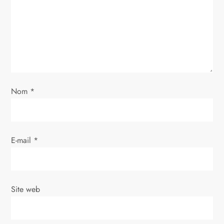
d
e
l
’
Nom
*
a
r
E-mail
*
t
i
Site web
c